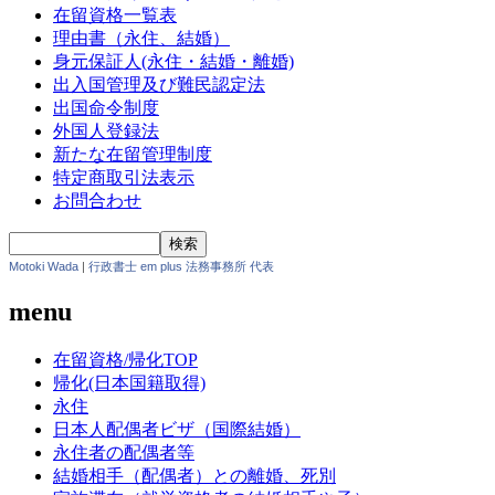
在留資格一覧表
理由書（永住、結婚）
身元保証人(永住・結婚・離婚)
出入国管理及び難民認定法
出国命令制度
外国人登録法
新たな在留管理制度
特定商取引法表示
お問合わせ
Motoki Wada
|
行政書士 em plus 法務事務所 代表
menu
在留資格/帰化TOP
帰化(日本国籍取得)
永住
日本人配偶者ビザ（国際結婚）
永住者の配偶者等
結婚相手（配偶者）との離婚、死別