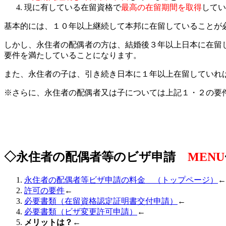
現に有している在留資格で
最高の在留期間を取得
してい
基本的には、１０年以上継続して本邦に在留していることが
しかし、永住者の配偶者の方は、結婚後３年以上日本に在留
要件を満たしていることになります。
また、永住者の子は、引き続き日本に１年以上在留していれ
※さらに、永住者の配偶者又は子については上記１・２の要
◇永住者の配偶者等のビザ申請
MENU
永住者の配偶者等ビザ申請の料金 （トップページ）
←
許可の要件
←
必要書類（在留資格認定証明書交付申請）
←
必要書類（ビザ変更許可申請）
←
メリットは？
←