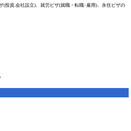
投資,会社設立)、就労ビザ(就職・転職･雇用)、永住ビザの
ト