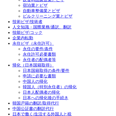
宿泊業とビザ
自動車整備業とビザ
ビルクリーニング業とビザ
技術ビザ/技術者
人文知識・国際業務/通訳、翻訳
技能ビザ/コック
企業内転勤
永住ビザ（永住許可）
永住の要件/条件
永住許可必要書類
永住者の配偶者等
帰化（日本国籍取得）
日本国籍取得の条件/要件
申請に必要な書類
中国人の帰化
韓国人（特別永住者）の帰化
日本人配偶者の帰化
日本への帰化後の手続き
韓国戸籍の翻訳/取得代行
中国公証書の翻訳代行
日本で働く/生活する外国人と税