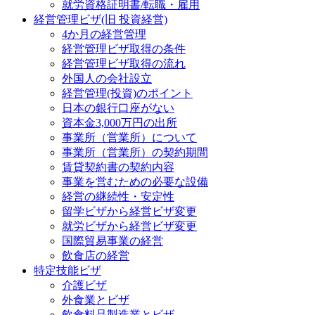
就労資格証明書/転職・雇用
経営管理ビザ(旧 投資経営)
4か月の経営管理
経営管理ビザ取得の条件
経営管理ビザ取得の流れ
外国人の会社設立
経営管理(投資)のポイント
日本の銀行口座がない
資本金3,000万円の出所
事業所（営業所）について
事業所（営業所）の契約期間
賃貸契約書の契約内容
事業を営むための必要な設備
経営の継続性・安定性
留学ビザから経営ビザ変更
就労ビザから経営ビザ変更
国際貿易事業の経営
飲食店の経営
特定技能ビザ
介護ビザ
外食業とビザ
飲食料品製造業とビザ