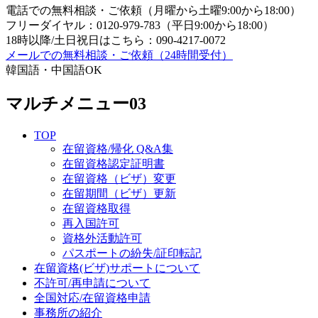
電話での無料相談・ご依頼（月曜から土曜9:00から18:00）
フリーダイヤル：0120-979-783（平日9:00から18:00）
18時以降/土日祝日はこちら：090-4217-0072
メールでの無料相談・ご依頼（24時間受付）
韓国語・中国語OK
マルチメニュー03
TOP
在留資格/帰化 Q&A集
在留資格認定証明書
在留資格（ビザ）変更
在留期間（ビザ）更新
在留資格取得
再入国許可
資格外活動許可
パスポートの紛失/証印転記
在留資格(ビザ)サポートについて
不許可/再申請について
全国対応/在留資格申請
事務所の紹介