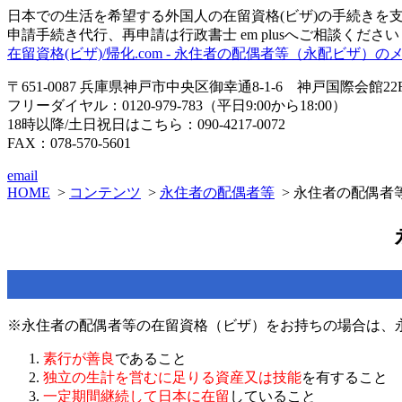
日本での生活を希望する外国人の在留資格(ビザ)の手続きを支
申請手続き代行、再申請は行政書士 em plusへご相談くださ
在留資格(ビザ)/帰化.com - 永住者の配偶者等（永配ビザ）の
〒651-0087 兵庫県神戸市中央区御幸通8-1-6 神戸国際会館22
フリーダイヤル：0120-979-783（平日9:00から18:00）
18時以降/土日祝日はこちら：090-4217-0072
FAX：078-570-5601
email
HOME
>
コンテンツ
>
永住者の配偶者等
> 永住者の配偶者
※永住者の配偶者等の在留資格（ビザ）をお持ちの場合は、
素行が善良
であること
独立の生計を営むに足りる資産又は技能
を有すること
一定期間継続して日本に在留
していること