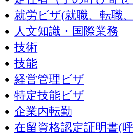
就労ビザ(就職、転職、
人文知識・国際業務
技術
技能
経営管理ビザ
特定技能ビザ
企業内転勤
在留資格認定証明書(呼