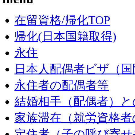
在留資格/帰化TOP
帰化(日本国籍取得)
永住
日本人配偶者ビザ（国
永住者の配偶者等
結婚相手（配偶者）と
家族滞在（就労資格者
定住者（子の呼び寄せ