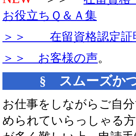
お役立ちＱ＆Ａ集
＞＞ 在留資格認定証
＞＞ お客様の声
。
§ スムーズか
お仕事をしながらご自分
められていらっしゃる方