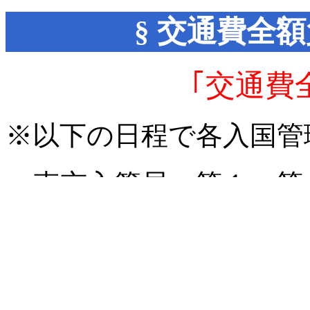
§ 交通費全
｢交通費
※以下の日程で各入国管
東京入管局…第１・第
名古屋入管局…第１・
大阪(神戸)入管局…第
高松入管局…第２金曜