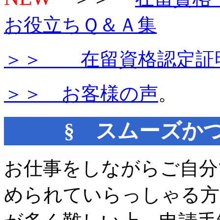
お役立ちＱ＆Ａ集
＞＞ 在留資格認定証
＞＞ お客様の声
。
§ スムーズか
お仕事をしながらご自分
められていらっしゃる方