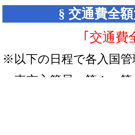
§ 交通費全
｢交通費
※以下の日程で各入国管
東京入管局…第１・第
名古屋入管局…第１・
大阪(神戸)入管局…第
高松入管局…第２金曜